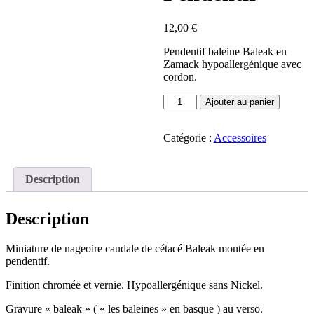
12,00
€
Pendentif baleine Baleak en
Zamack hypoallergénique avec
cordon.
quantité
Ajouter au panier
de
Baleak
Pendentif
Catégorie :
Accessoires
Description
Description
Miniature de nageoire caudale de cétacé Baleak montée en
pendentif.
Finition chromée et vernie. Hypoallergénique sans Nickel.
Gravure « baleak » ( « les baleines » en basque ) au verso.