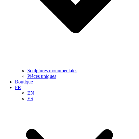
Sculptures monumentales
Pièces uniques
Boutique
FR
EN
ES